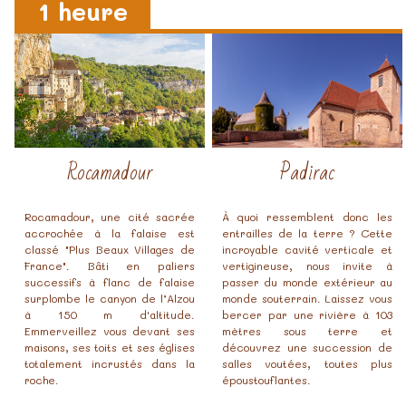
1 heure
Rocamadour
Padirac
Rocamadour, une cité sacrée
À quoi ressemblent donc les
accrochée à la falaise est
entrailles de la terre ? Cette
classé "Plus Beaux Villages de
incroyable cavité verticale et
France". Bâti en paliers
vertigineuse, nous invite à
successifs à flanc de falaise
passer du monde extérieur au
surplombe le canyon de l’Alzou
monde souterrain. Laissez vous
à 150 m d'altitude.
bercer par une rivière à 103
Emmerveillez vous devant ses
mètres sous terre et
maisons, ses toits et ses églises
découvrez une succession de
totalement incrustés dans la
salles voutées, toutes plus
roche.
époustouflantes.