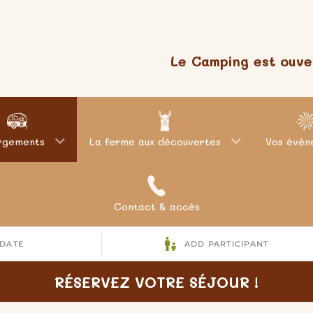
Le Camping est ouver
rgements
La ferme aux découvertes
Vos évèn
Contact & accès
RÉSERVEZ VOTRE SÉJOUR !