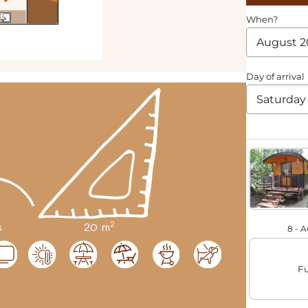
2
s
20 m